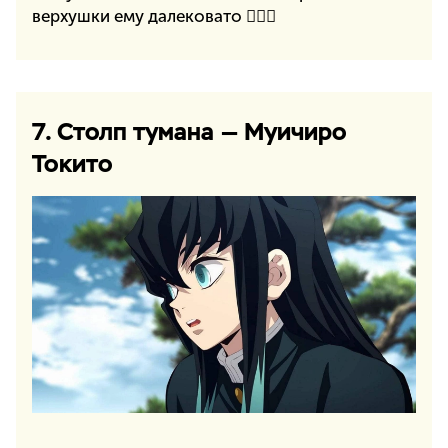
верхушки ему далековато 🤷🏻‍♀️
7. Столп тумана — Муичиро
Токито