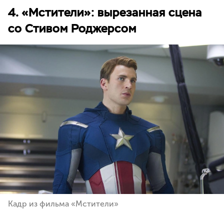
4. «Мстители»: вырезанная сцена
со Стивом Роджерсом
Кадр из фильма «Мстители»