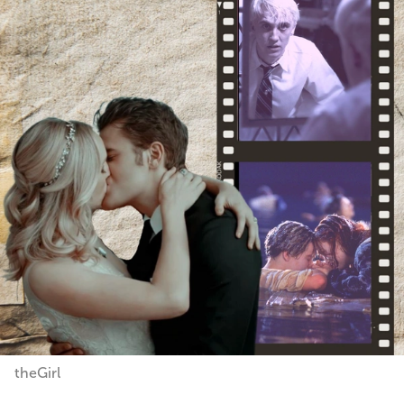
theGirl