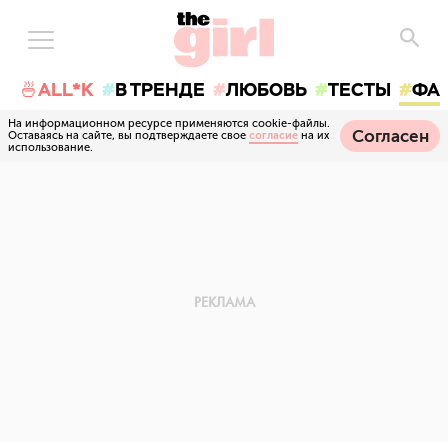
🍜ALL*K
В ТРЕНДЕ
ЛЮБОВЬ
ТЕСТЫ
ФА
На информационном ресурсе применяются cookie-файлы.
Согласен
Оставаясь на сайте, вы подтверждаете свое
согласие
на их
использование.