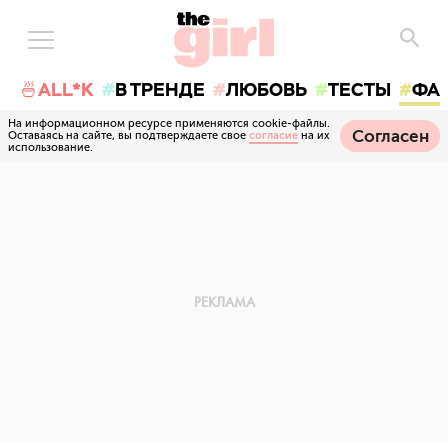
🍜ALL*K
В ТРЕНДЕ
ЛЮБОВЬ
ТЕСТЫ
ФА
На информационном ресурсе применяются cookie-файлы.
Согласен
Оставаясь на сайте, вы подтверждаете свое
согласие
на их
использование.