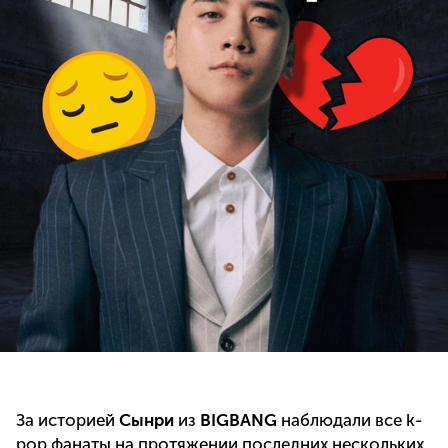
За историей
Сынри
из
BIGBANG
наблюдали все k-
pop фанаты на протяжении последних нескольких