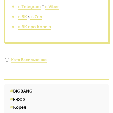
в Telegram
◽
в Viber
в ВК
◽
в Zen
в ВК про Корею
Катя Васильченко
BIGBANG
k-pop
Корея