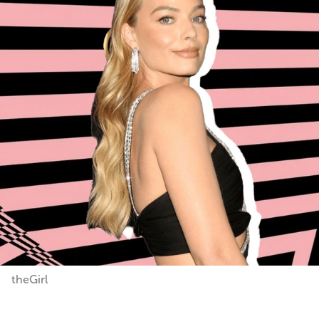
theGirl