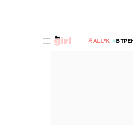
🍜ALL*K
В ТРЕ