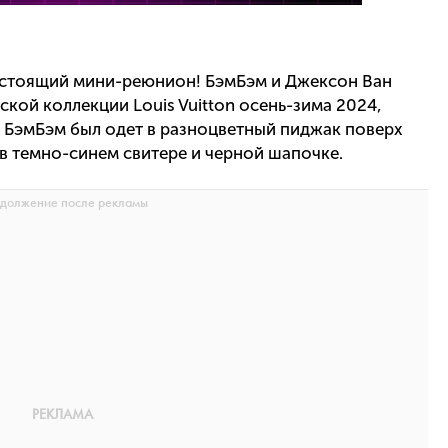
астоящий мини-реюнион! БэмБэм и Джексон Ван
кой коллекции Louis Vuitton осень-зима 2024,
 БэмБэм был одет в разноцветный пиджак поверх
в темно-синем свитере и черной шапочке.