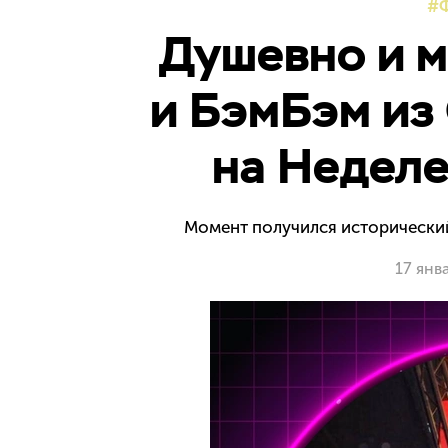
Душевно и м
и БэмБэм из
на Неделе
Момент получился исторический
17 янв