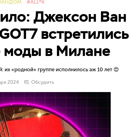
ФАНДОМ
ALL*K
ило: Джексон Ван
 GOT7 встретились
 моды в Милане
: их «родной» группе исполнилось аж 10 лет 😍
аря 2024
Обсудить