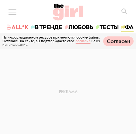
🍜ALL*K
В ТРЕНДЕ
ЛЮБОВЬ
ТЕСТЫ
ФА
На информационном ресурсе применяются cookie-файлы.
Согласен
Оставаясь на сайте, вы подтверждаете свое
согласие
на их
использование.