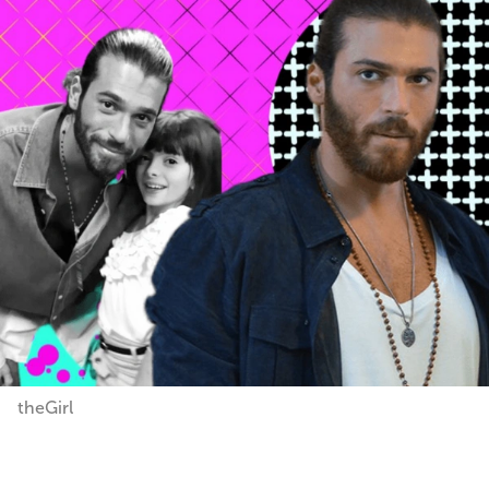
theGirl