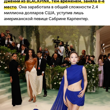
Дженни из BLACKPINK, тем временем, заняла 8-е
место
. Она заработала в общей сложности 2,4
миллиона долларов США, уступив лишь
американской певице Сабрине Карпентер.