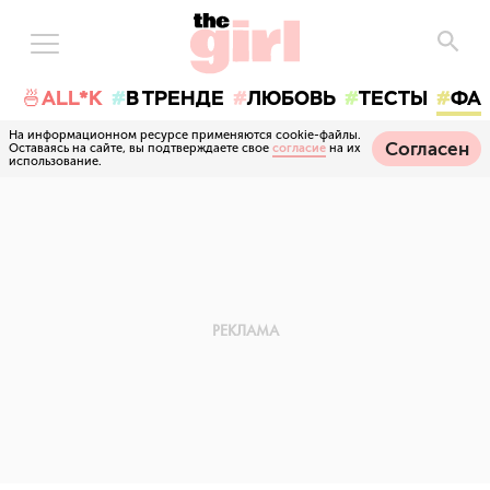
🍜ALL*K
В ТРЕНДЕ
ЛЮБОВЬ
ТЕСТЫ
ФА
На информационном ресурсе применяются cookie-файлы.
Согласен
Оставаясь на сайте, вы подтверждаете свое
согласие
на их
использование.