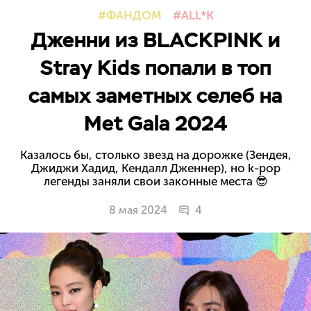
ФАНДОМ
ALL*K
Дженни из BLACKPINK и
Stray Kids попали в топ
самых заметных селеб на
Met Gala 2024
Казалось бы, столько звезд на дорожке (Зендея,
Джиджи Хадид, Кендалл Дженнер), но k-pop
легенды заняли свои законные места 😎
8 мая 2024
4