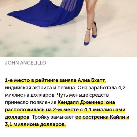
JOHN ANGELILLO
1-е место в рейтинге заняла Алиа Бхатт
,
индийская актриса и певица. Она заработала 4,2
миллиона долларов. Чуть меньше средств
принесло появление
Кендалл Дженнер: она
расположилась на 2-м месте с 4,1 миллионами
долларов
. Тройку замыкает
ее сестренка Кайли и
3,1 миллиона долларов.