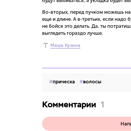
будут выбиваться, а укладка будет вы
Во-вторых, перед пучком можешь на
еще и длине. А в-третьих, если надо 
не бойся это делать. Да, ты потратиш
выглядеть гораздо лучше.
Маша Кузина
прическа
волосы
Комментарии
1
Нап