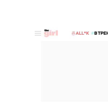
🍜ALL*K
В ТРЕ