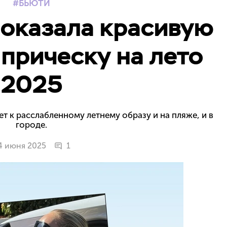
БЬЮТИ
показала красивую
прическу на лето
2025
 к расслабленному летнему образу и на пляже, и в
городе.
4 июня 2025
1