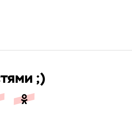
тями ;)