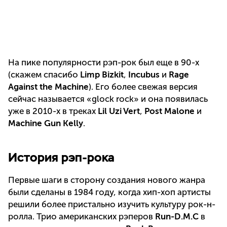
На пике популярности рэп-рок был еще в 90-х
(скажем спасибо
Limp Bizkit
,
Incubus
и
Rage
Against the Machine
). Его более свежая версия
сейчас называется «glock rock» и она появилась
уже в 2010-х в треках
Lil Uzi Vert
,
Post Malone
и
Machine Gun Kelly
.
История рэп-рока
Первые шаги в сторону создания нового жанра
были сделаны в 1984 году, когда хип-хоп артисты
решили более пристально изучить культуру рок-н-
ролла. Трио американских рэперов
Run-D.M.C
в