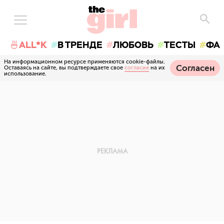
🍜ALL*K
В ТРЕНДЕ
ЛЮБОВЬ
ТЕСТЫ
ФА
На информационном ресурсе применяются cookie-файлы.
Согласен
Оставаясь на сайте, вы подтверждаете свое
согласие
на их
использование.