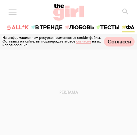
🍜ALL*K
В ТРЕНДЕ
ЛЮБОВЬ
ТЕСТЫ
ФА
На информационном ресурсе применяются cookie-файлы.
Согласен
Оставаясь на сайте, вы подтверждаете свое
согласие
на их
использование.