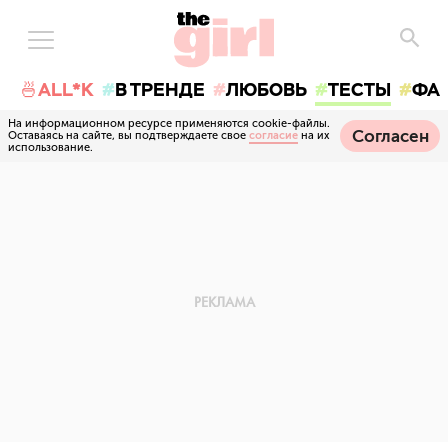
🍜ALL*K
В ТРЕНДЕ
ЛЮБОВЬ
ТЕСТЫ
ФА
На информационном ресурсе применяются cookie-файлы.
Согласен
Оставаясь на сайте, вы подтверждаете свое
согласие
на их
использование.