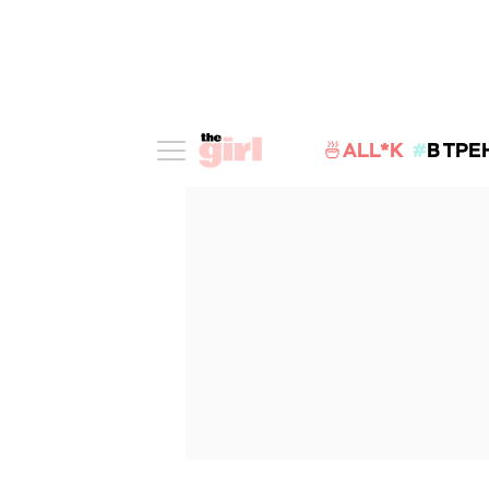
🍜ALL*K
В ТРЕ