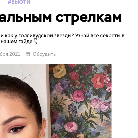
БЬЮТИ
еальным стрелкам
и как у голливудской звезды? Узнай все секреты в
нашем гайде 👇
ября 2021
Обсудить