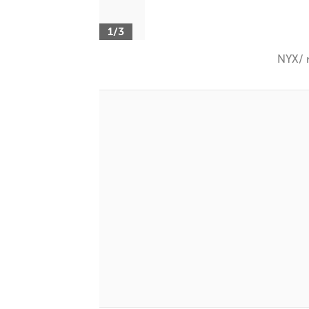
1/3
NYX/ r