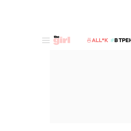
🍜ALL*K
В ТРЕ