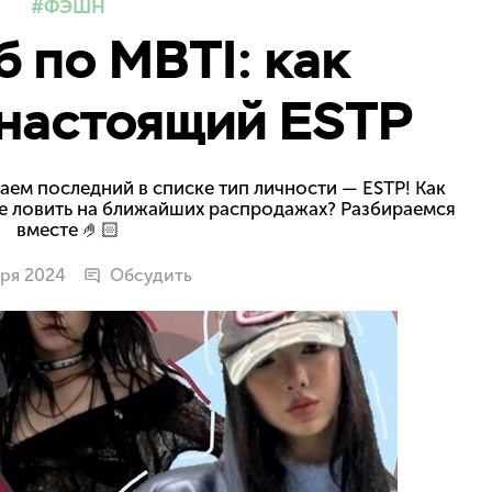
ФЭШН
б по MBTI: как
 настоящий ESTP
аем последний в списке тип личности — ESTP! Как
ше ловить на ближайших распродажах? Разбираемся
вместе 🤌🏻
бря 2024
Обсудить