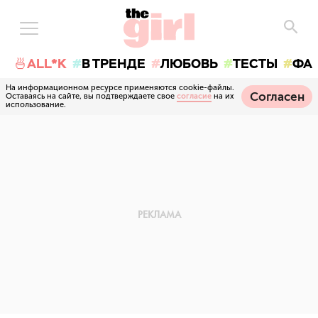
🍜ALL*K
В ТРЕНДЕ
ЛЮБОВЬ
ТЕСТЫ
ФА
На информационном ресурсе применяются cookie-файлы.
Согласен
Оставаясь на сайте, вы подтверждаете свое
согласие
на их
использование.