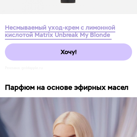
Несмываемый уход-крем с лимонной
кислотой Matrix Unbreak My Blonde
Хочу!
Реклама. goldapple.ru
Парфюм на основе эфирных масел