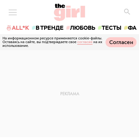
🍜ALL*K
В ТРЕНДЕ
ЛЮБОВЬ
ТЕСТЫ
ФА
На информационном ресурсе применяются cookie-файлы.
Согласен
Оставаясь на сайте, вы подтверждаете свое
согласие
на их
использование.