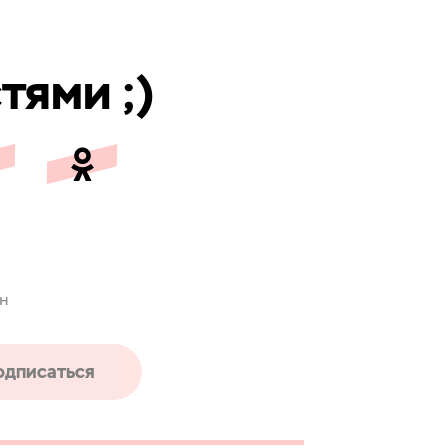
тями ;)
ен
одписаться