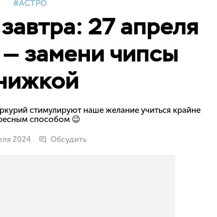
АСТРО
 завтра: 27 апреля
 — замени чипсы
нижкой
еркурий стимулируют наше желание учиться крайне
ресным способом 😉
еля 2024
Обсудить