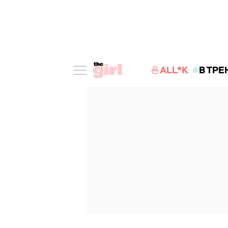
🍜ALL*K
В ТРЕ