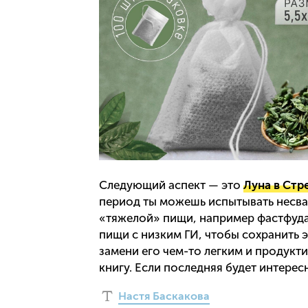
Следующий аспект — это
Луна в Стр
период ты можешь испытывать несвар
«тяжелой» пищи, например фастфуда
пищи с низким ГИ, чтобы сохранить э
замени его чем-то легким и продукти
книгу. Если последняя будет интерес
Настя Баскакова