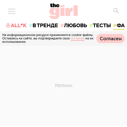
🍜ALL*K
В ТРЕНДЕ
ЛЮБОВЬ
ТЕСТЫ
ФА
На информационном ресурсе применяются cookie-файлы.
Согласен
Оставаясь на сайте, вы подтверждаете свое
согласие
на их
использование.