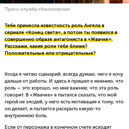
Пресс-служба «Кинопоиска»
Тебе принесла известность роль Ангела в
сериале «Конец света», а потом ты появился в
совершенно образе антагониста в «Жвачке».
Расскажи, какие роли тебе ближе?
Положительные или отрицательные?
Когда я читаю сценарий, всегда думаю, чего я хочу
дальше от работы. И здесь я пришел к мнению, что
роль — это хорошо, но мне важнее, что эта роль
говорит. В «Жвачке» я пытался сказать, что мой
герой не злодей, у него есть мотивация к тому, что
он делает, и пытается раскрыть какую-то
внутреннюю боль.
Если от персонажа в конечном счете исходит