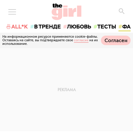
🍜ALL*K
В ТРЕНДЕ
ЛЮБОВЬ
ТЕСТЫ
ФА
На информационном ресурсе применяются cookie-файлы.
Согласен
Оставаясь на сайте, вы подтверждаете свое
согласие
на их
использование.