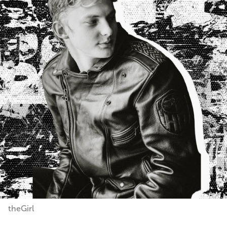
theGirl