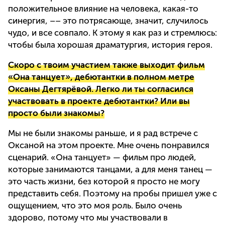
положительное влияние на человека, какая-то
синергия, –– это потрясающе, значит, случилось
чудо, и все совпало. К этому я как раз и стремлюсь:
чтобы была хорошая драматургия, история героя.
Скоро с твоим участием также выходит фильм
«Она танцует», дебютантки в полном метре
Оксаны Дегтярёвой. Легко ли ты согласился
участвовать в проекте дебютантки? Или вы
просто были знакомы?
Мы не были знакомы раньше, и я рад встрече с
Оксаной на этом проекте. Мне очень понравился
сценарий. «Она танцует» — фильм про людей,
которые занимаются танцами, а для меня танец —
это часть жизни, без которой я просто не могу
представить себя. Поэтому на пробы пришел уже с
ощущением, что это моя роль. Было очень
здорово, потому что мы участвовали в