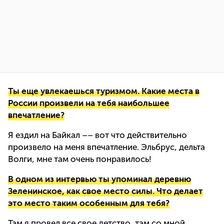
Ты еще увлекаешься туризмом. Какие места в
России произвели на тебя наибольшее
впечатление?
Я ездил на Байкал –– вот что действительно
произвело на меня впечатление. Эльбрус, дельта
Волги, мне там очень понравилось!
В одном из интервью ты упоминал деревню
Зеленинское, как свое место силы. Что делает
это место таким особенным для тебя?
Там я провел все свое детство, там со мной