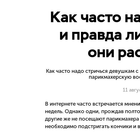
Как часто н
и правда л
они ра
Как часто надо стричься девушкам с
парикмахерскую во
11 авг
В интернете часто встречается мнен
недель. Однако одни, прождав полто
другие же не посещают парикмахера 
необходимо подстригать кончики и вл