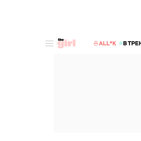
🍜ALL*K
В ТРЕ