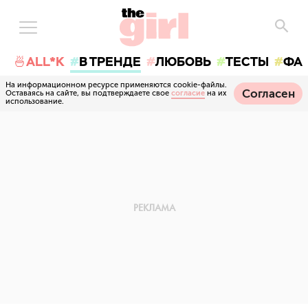
🍜ALL*K
В ТРЕНДЕ
ЛЮБОВЬ
ТЕСТЫ
ФА
На информационном ресурсе применяются cookie-файлы.
Согласен
Оставаясь на сайте, вы подтверждаете свое
согласие
на их
использование.