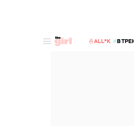
🍜ALL*K
В ТРЕ