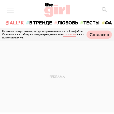
🍜ALL*K
В ТРЕНДЕ
ЛЮБОВЬ
ТЕСТЫ
ФА
На информационном ресурсе применяются cookie-файлы.
Согласен
Оставаясь на сайте, вы подтверждаете свое
согласие
на их
использование.