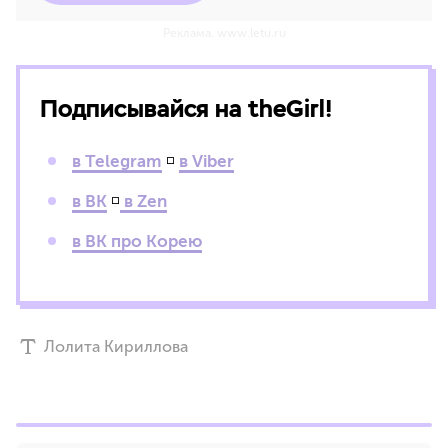
Реклама. www.letu.ru
Подписывайся на theGirl!
в Telegram
◽
в Viber
в ВК
◽
в Zen
в ВК про Корею
Лолита Кириллова