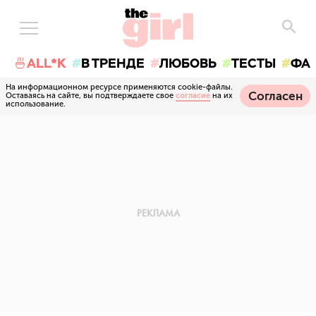
🍜ALL*K
В ТРЕНДЕ
ЛЮБОВЬ
ТЕСТЫ
ФА
На информационном ресурсе применяются cookie-файлы.
Согласен
Оставаясь на сайте, вы подтверждаете свое
согласие
на их
использование.