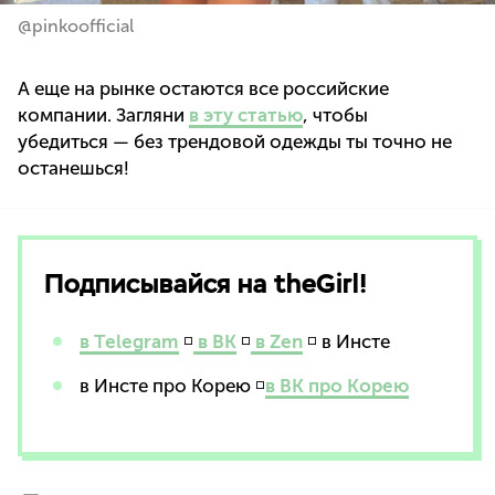
@pinkoofficial
А еще на рынке остаются все российские
компании. Загляни
в эту статью
, чтобы
убедиться — без трендовой одежды ты точно не
останешься!
Подписывайся на theGirl!
в Telegram
◽
в ВК
◽
в Zen
◽ в Инсте
в Инсте про Корею ◽
в ВК про Корею