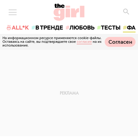
🍜ALL*K
В ТРЕНДЕ
ЛЮБОВЬ
ТЕСТЫ
ФА
На информационном ресурсе применяются cookie-файлы.
Согласен
Оставаясь на сайте, вы подтверждаете свое
согласие
на их
использование.