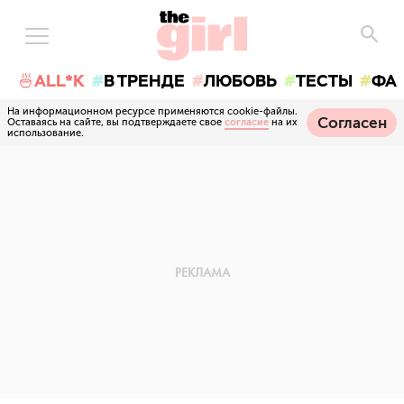
🍜ALL*K
В ТРЕНДЕ
ЛЮБОВЬ
ТЕСТЫ
ФА
На информационном ресурсе применяются cookie-файлы.
Согласен
Оставаясь на сайте, вы подтверждаете свое
согласие
на их
использование.