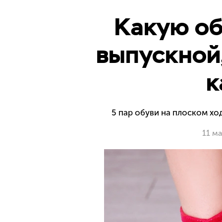
Какую об
выпускной,
к
5 пар обуви на плоском хо
11 м