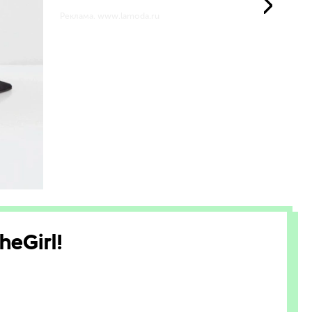
Реклама. www.lamoda.ru
eGirl!