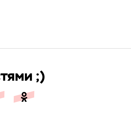
тями ;)