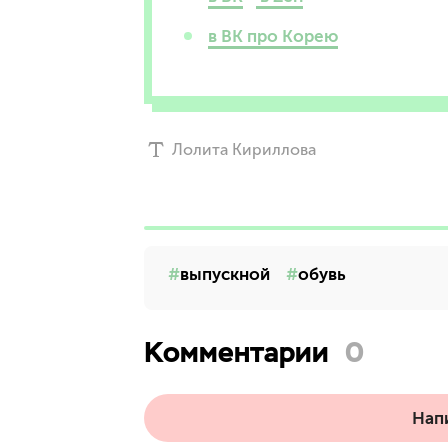
в ВК про Корею
Лолита Кириллова
выпускной
обувь
Комментарии
0
Нап