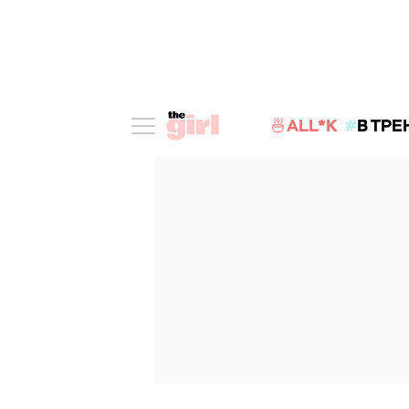
🍜ALL*K
В ТРЕ