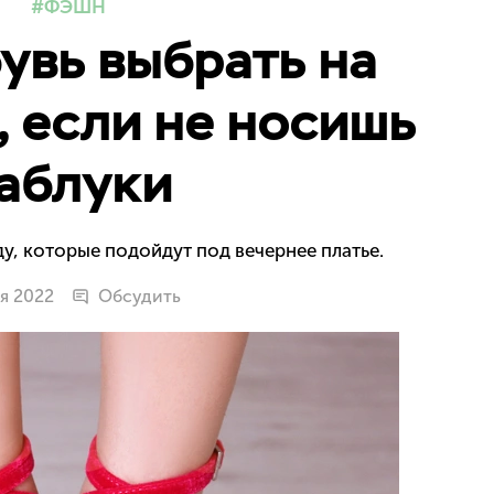
ФЭШН
увь выбрать на
 если не носишь
аблуки
ду, которые подойдут под вечернее платье.
ая 2022
Обсудить