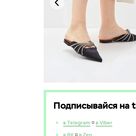
 летящей
.
Подписывайся на th
в Telegram
◽
в Viber
в ВК
◽
в Zen