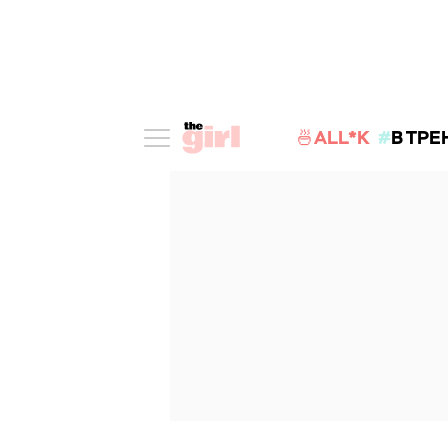
🍜ALL*K
В ТРЕ