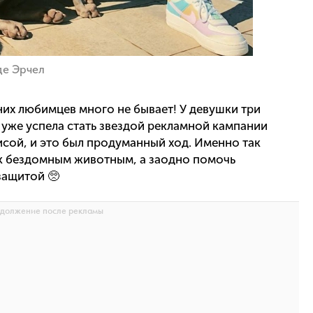
де Эрчел
них любимцев много не бывает! У девушки три
 уже успела стать звездой рекламной кампании
рисой, и это был продуманный ход. Именно так
к бездомным животным, а заодно помочь
защитой 🥺