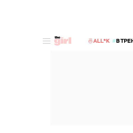
🍜ALL*K
В ТРЕ