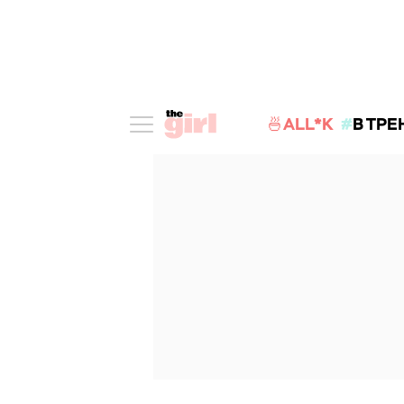
🍜ALL*K
В ТРЕ