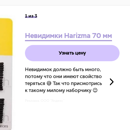
1 из 3
Невидимки Harizma 70 мм
Узнать цену
Невидимок должно быть много,
потому что они имеют свойство
теряться 😅 Так что присмотрись
к такому милому наборчику 😉
Реклама. ООО "Яндекс"