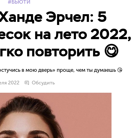
БЬЮТИ
 Ханде Эрчел: 5
сок на лето 2022,
гко повторить 😋
остучись в мою дверь» проще, чем ты думаешь 😘
еля 2022
Обсудить