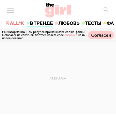
🍜ALL*K
В ТРЕНДЕ
ЛЮБОВЬ
ТЕСТЫ
ФА
На информационном ресурсе применяются cookie-файлы.
Согласен
Оставаясь на сайте, вы подтверждаете свое
согласие
на их
использование.