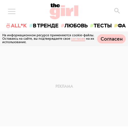
🍜ALL*K
В ТРЕНДЕ
ЛЮБОВЬ
ТЕСТЫ
ФА
На информационном ресурсе применяются cookie-файлы.
Согласен
Оставаясь на сайте, вы подтверждаете свое
согласие
на их
использование.