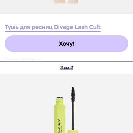
Тушь для ресниц Divage Lash Cult
Хочу!
Реклама. goldapple.ru
2 из 2