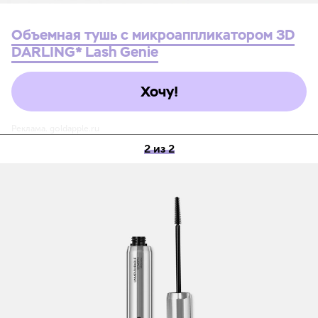
Объемная тушь с микроаппликатором 3D
DARLING* Lash Genie
Хочу!
Реклама. goldapple.ru
2 из 2