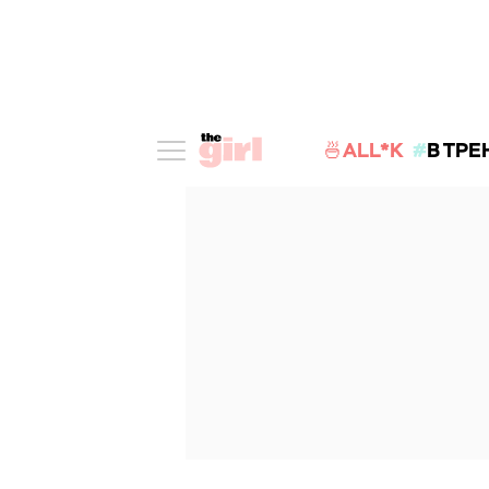
🍜ALL*K
В ТРЕ