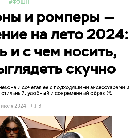
ФЭШН
ны и ромперы —
ние на лето 2024:
ь и с чем носить,
ыглядеть скучно
езона и сочетая ее с подходящими аксессуарами и
 стильный, удобный и современный образ 🥰
 июля 2024
3