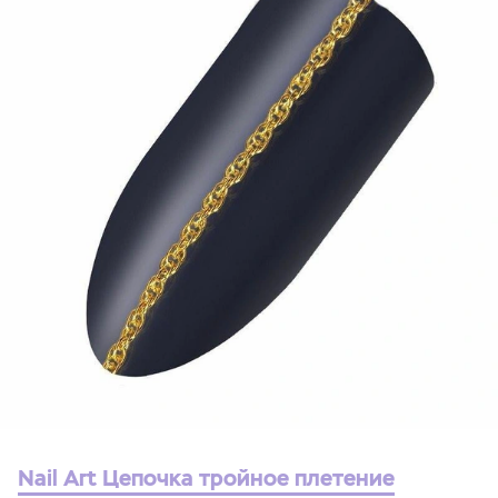
Nail Art Цепочка тройное плетение