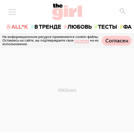
🍜ALL*K
В ТРЕНДЕ
ЛЮБОВЬ
ТЕСТЫ
ФА
На информационном ресурсе применяются cookie-файлы.
Согласен
Оставаясь на сайте, вы подтверждаете свое
согласие
на их
использование.