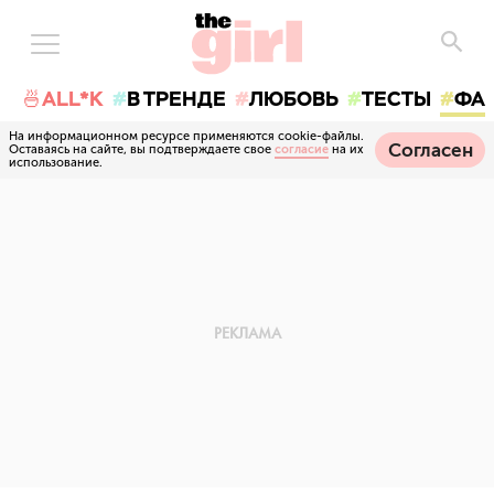
🍜ALL*K
В ТРЕНДЕ
ЛЮБОВЬ
ТЕСТЫ
ФА
На информационном ресурсе применяются cookie-файлы.
Согласен
Оставаясь на сайте, вы подтверждаете свое
согласие
на их
использование.