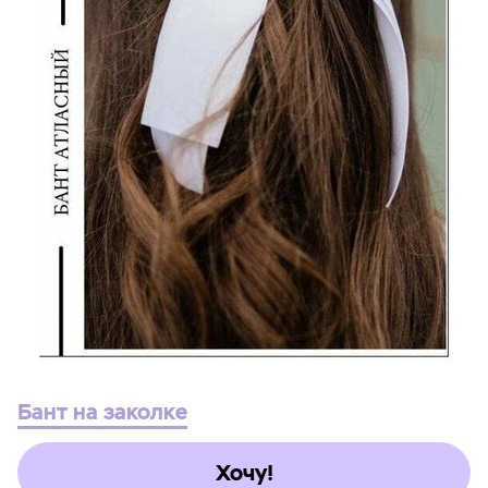
Бант на заколке
Хочу!