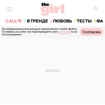
🍜ALL*K
В ТРЕНДЕ
ЛЮБОВЬ
ТЕСТЫ
ФА
На информационном ресурсе применяются cookie-файлы.
Согласен
Оставаясь на сайте, вы подтверждаете свое
согласие
на их
использование.