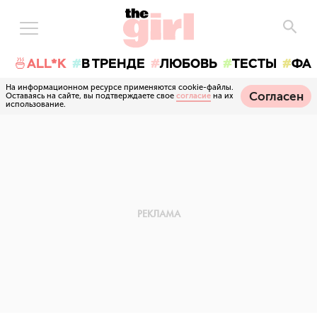
🍜ALL*K
В ТРЕНДЕ
ЛЮБОВЬ
ТЕСТЫ
ФА
На информационном ресурсе применяются cookie-файлы.
Согласен
Оставаясь на сайте, вы подтверждаете свое
согласие
на их
использование.