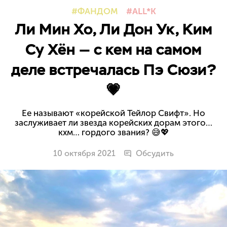
ФАНДОМ
ALL*K
Ли Мин Хо, Ли Дон Ук, Ким
Су Хён — с кем на самом
деле встречалась Пэ Сюзи?
💗
Ее называют «корейской Тейлор Свифт». Но
заслуживает ли звезда корейских дорам этого…
кхм… гордого звания? 😅💖
10 октября 2021
Обсудить