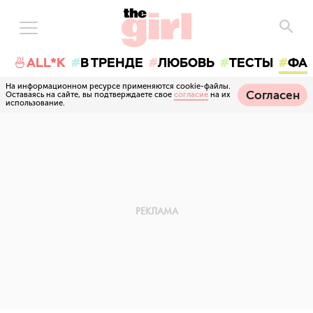
🍜ALL*K
В ТРЕНДЕ
ЛЮБОВЬ
ТЕСТЫ
ФА
На информационном ресурсе применяются cookie-файлы.
Согласен
Оставаясь на сайте, вы подтверждаете свое
согласие
на их
использование.