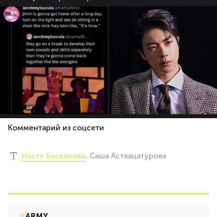
Комментарий из соцсети
Настя Баскакова
,
Саша Аствацатурова
ARMY