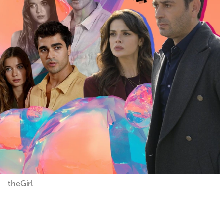
theGirl