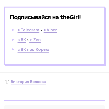
Подписывайся на theGirl!
в Telegram
◽
в Viber
в ВК
◽
в Zen
в ВК про Корею
Виктория Волкова