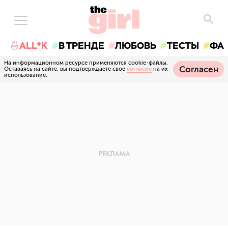
🍜ALL*K
В ТРЕНДЕ
ЛЮБОВЬ
ТЕСТЫ
ФА
На информационном ресурсе применяются cookie-файлы.
Согласен
Оставаясь на сайте, вы подтверждаете свое
согласие
на их
использование.