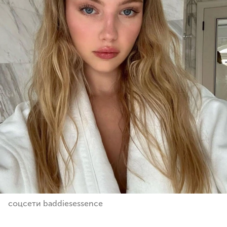
соцсети baddiesessence