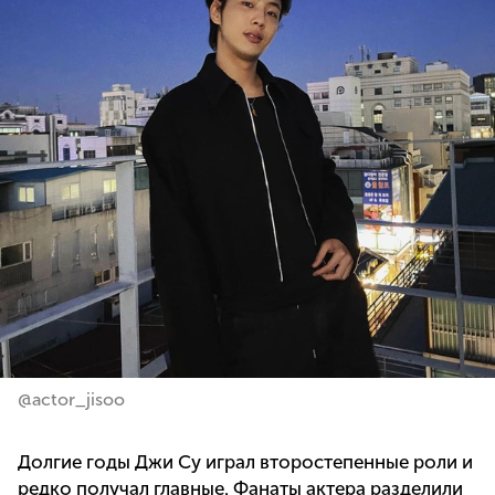
@actor_jisoo
Долгие годы Джи Су играл второстепенные роли и
редко получал главные. Фанаты актера разделили