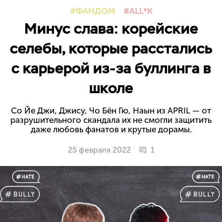
ФАНДОМ
ALL*K
Минус слава: корейские
селебы, которые расстались
с карьерой из-за буллинга в
школе
Со Йе Джи, Джису, Чо Бён Гю, Наын из APRIL — от
разрушительного скандала их не смогли защитить
даже любовь фанатов и крутые дорамы.
25 февраля 2022
1