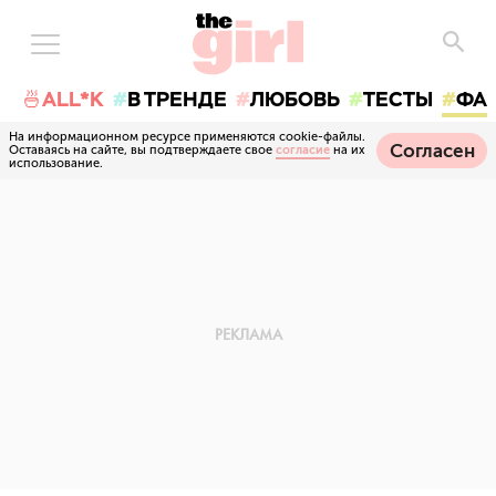
🍜ALL*K
В ТРЕНДЕ
ЛЮБОВЬ
ТЕСТЫ
ФА
На информационном ресурсе применяются cookie-файлы.
Согласен
Оставаясь на сайте, вы подтверждаете свое
согласие
на их
использование.