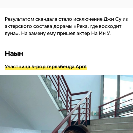
Результатом скандала стало исключение Джи Су из
актерского состава дорамы «Река, где восходит
луна». На замену ему пришел актер На Ин У.
Наын
Участница k-pop герлзбенда April