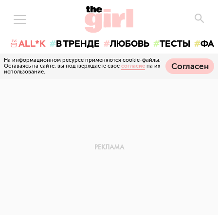
🍜ALL*K
В ТРЕНДЕ
ЛЮБОВЬ
ТЕСТЫ
ФА
На информационном ресурсе применяются cookie-файлы.
Согласен
Оставаясь на сайте, вы подтверждаете свое
согласие
на их
использование.