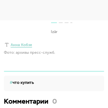
Izār
Анна Кобзе
Фото: архивы пресс-служб.
что купить
Комментарии
0