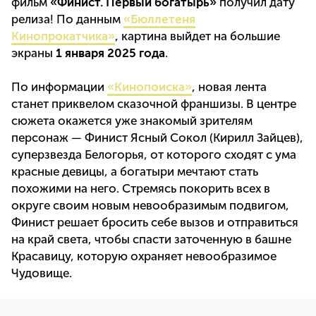
фильм
«Финист. Первый богатырь»
получил дату
релиза! По данным
«Бюллетеня
Кинопрокатчика»
, картина выйдет на большие
экраны
1 января 2025 года
.
По информации
«Кинопоиска»
, новая лента
станет приквелом сказочной франшизы. В центре
сюжета окажется уже знакомый зрителям
персонаж — Финист Ясный Сокол (Кирилл Зайцев),
суперзвезда Белогорья, от которого сходят с ума
красные девицы, а богатыри мечтают стать
похожими на него. Стремясь покорить всех в
округе своим новым невообразимым подвигом,
Финист решает бросить себе вызов и отправиться
на край света, чтобы спасти заточенную в башне
Красавицу, которую охраняет невообразимое
Чудовище.