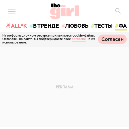
🍜ALL*K
В ТРЕНДЕ
ЛЮБОВЬ
ТЕСТЫ
ФА
На информационном ресурсе применяются cookie-файлы.
Согласен
Оставаясь на сайте, вы подтверждаете свое
согласие
на их
использование.