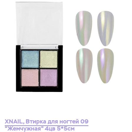
XNAIL, Втирка для ногтей 09
"Жемчужная" 4цв 5*5см