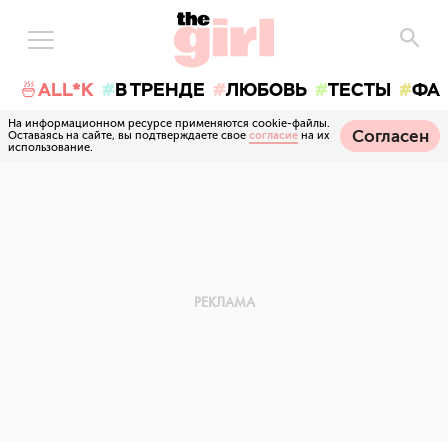
🍜ALL*K
В ТРЕНДЕ
ЛЮБОВЬ
ТЕСТЫ
ФА
На информационном ресурсе применяются cookie-файлы.
Согласен
Оставаясь на сайте, вы подтверждаете свое
согласие
на их
использование.