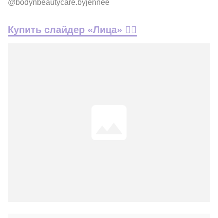
@bodynbeautycare.byjennee
Купить слайдер «Лица» 👇🏽