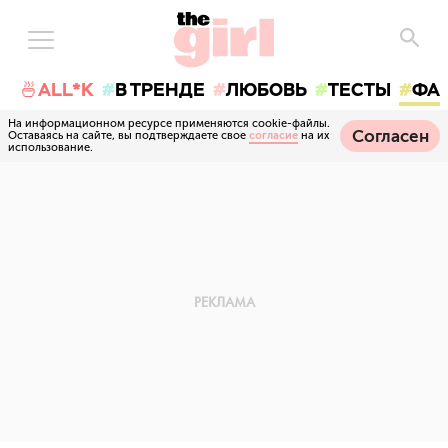
🍜ALL*K
В ТРЕНДЕ
ЛЮБОВЬ
ТЕСТЫ
ФА
На информационном ресурсе применяются cookie-файлы.
Согласен
Оставаясь на сайте, вы подтверждаете свое
согласие
на их
использование.